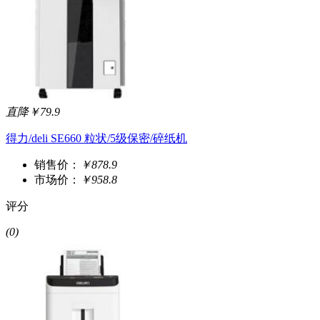
直降￥79.9
得力/deli SE660 粒状/5级保密/碎纸机
销售价：
￥878.9
市场价：
￥958.8
评分
(0)