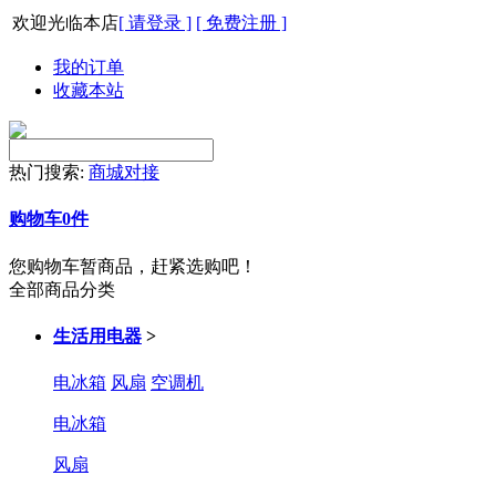
欢迎光临本店
[ 请登录 ]
[ 免费注册 ]
我的订单
收藏本站
热门搜索:
商城对接
购物车
0
件
您购物车暂商品，赶紧选购吧！
全部商品分类
生活用电器
>
电冰箱
风扇
空调机
电冰箱
风扇