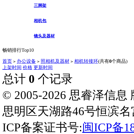
三脚架
相机包
镜头及器材
畅销排行Top10
首页
办公设备
照相机及器材
相机转接环
(共有
0
个商品)
>
>
>
上架时间
价格
更新时间
总计
0
个记录
© 2005-2026 思睿
思明区天湖路46号恒滨名宫
ICP备案证书号:
闽ICP备18