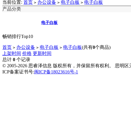
当前位置:
首页
办公设备
电子白板
电子白板
>
>
>
产品分类
电子白板
畅销排行Top10
首页
办公设备
电子白板
电子白板
(共有
0
个商品)
>
>
>
上架时间
价格
更新时间
总计
0
个记录
© 2005-2026 思睿泽信息 版权所有，并保留所有权利。 思明
ICP备案证书号:
闽ICP备18023616号-1