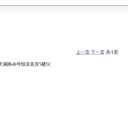
上一页
下一页
共/1页
区天湖路46号恒滨名宫5楼5C