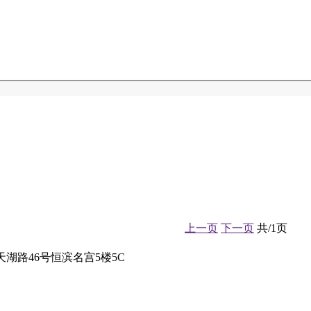
上一页
下一页
共/1页
区天湖路46号恒滨名宫5楼5C